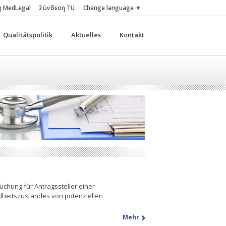
 MedLegal
Σύνδεση TU
Change language
▼
Qualitätspolitik
Aktuelles
Kontakt
uchung für Antragssteller einer
dheitszustandes von potenziellen
Mehr