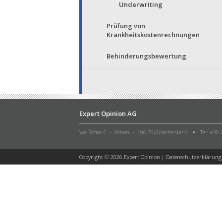
Underwriting
Prüfung von
Krankheitskostenrechnungen
Behinderungsbewertung
Expert Opinion AG
Vas.Sofias 6 - Athen - 106 74,Griechenland
Tel: +30
Copyright © 2026 Expert Opinion |
Datenschutzerklärung