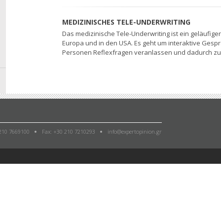
MEDIZINISCHES TELE-UNDERWRITING
Das medizinische Tele-Underwriting ist ein geläufig
Europa und in den USA. Es geht um interaktive Gespr
Personen Reflexfragen veranlassen und dadurch zuv
 210 7669100
Fax: +30 210 7210293
info@expertopinion.gr